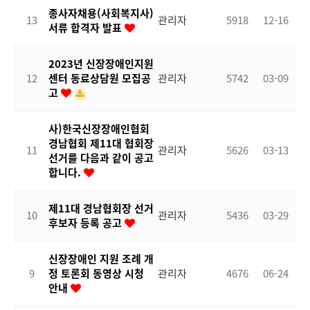
종사자채용(사회복지사)
13
관리자
5918
12-16
서류 합격자 발표
2023년 신장장애인지원
12
센터 동료상담원 모집공
관리자
5742
03-09
고
사)한국신장장애인협회
경남협회 제11대 협회장
11
관리자
5626
03-13
선거를 다음과 같이 공고
합니다.
제11대 경남협회장 선거
10
관리자
5436
03-29
후보자 등록 공고
신장장애인 지원 조례 개
9
정 토론회 동영상 시청
관리자
4676
06-24
안내