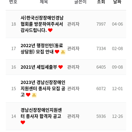
번호
제목
글쓴이
조회
날짜
사)한국신장장애인경남
18
협회를 방문하여주셔서
관리자
7997
04-06
감사드립니다.
2022년 행정인턴(동료
17
관리자
7334
02-08
상담원) 모집 안내
16
2021년 세입세출부
관리자
6405
09-08
2023년 경남신장장애인
15
지원센터 종사자 모집 공
관리자
6072
12-01
고
경남신장장애인지원센
14
터 종사자 합격자 공고
관리자
5936
12-26