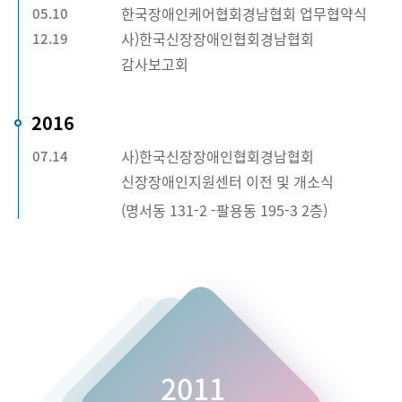
한국장애인케어협회경남협회 업무협약식
05.10
사)한국신장장애인협회경남협회
12.19
감사보고회
2016
사)한국신장장애인협회경남협회
07.14
신장장애인지원센터 이전 및 개소식
(명서동 131-2 -팔용동 195-3 2층)
2011