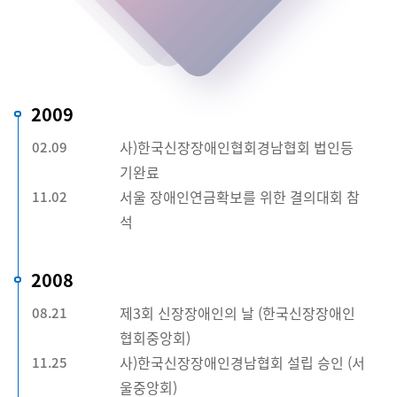
2009
사)한국신장장애인협회경남협회 법인등
02.09
기완료
서울 장애인연금확보를 위한 결의대회 참
11.02
석
2008
제3회 신장장애인의 날 (한국신장장애인
08.21
협회중앙회)
사)한국신장장애인경남협회 설립 승인 (서
11.25
울중앙회)