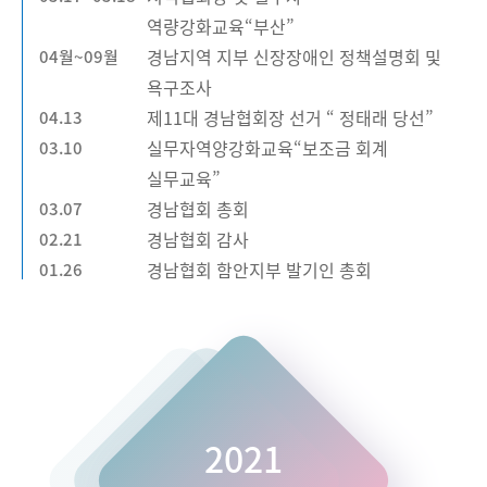
역량강화교육“부산”
경남지역 지부 신장장애인 정책설명회 및
04월~09월
욕구조사
제11대 경남협회장 선거 “ 정태래 당선”
04.13
실무자역양강화교육“보조금 회계
03.10
실무교육”
경남협회 총회
03.07
경남협회 감사
02.21
경남협회 함안지부 발기인 총회
01.26
2021