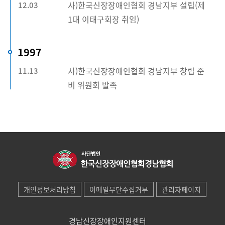
사)한국신장장애인협회 경남지부 설립(제
12.03
1대 이태구회장 취임)
1997
사)한국신장장애인협회 경남지부 창립 준
11.13
비 위원회 발족
개인정보처리방침
이메일무단수집거부
관리자페이지
경남신장장애인지원센터