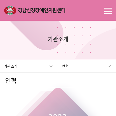
기관소개
기관소개
연혁
연혁