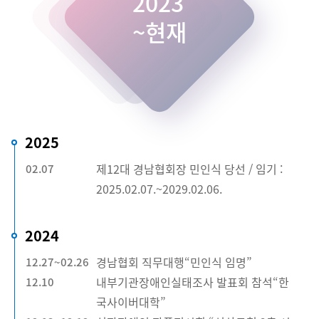
2023
~현재
2025
제12대 경남협회장 민인식 당선 / 임기 :
02.07
2025.02.07.~2029.02.06.
2024
경남협회 직무대행“민인식 임명”
12.27~02.26
내부기관장애인실태조사 발표회 참석“한
12.10
국사이버대학”