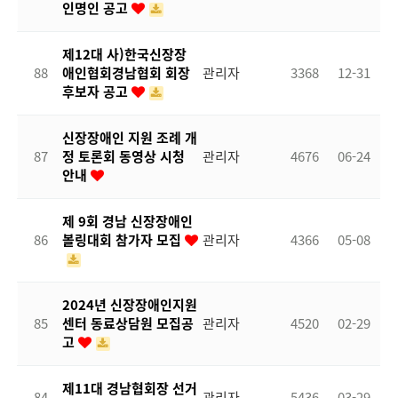
인명인 공고
제12대 사)한국신장장
88
애인협회경남협회 회장
관리자
3368
12-31
후보자 공고
신장장애인 지원 조례 개
87
정 토론회 동영상 시청
관리자
4676
06-24
안내
제 9회 경남 신장장애인
86
볼링대회 참가자 모집
관리자
4366
05-08
2024년 신장장애인지원
85
센터 동료상담원 모집공
관리자
4520
02-29
고
제11대 경남협회장 선거
84
관리자
5436
03-29