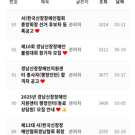
번호
제목
글쓴이
조회
날짜
사)한국신장장애인협회
93
중앙회장 선거 후보자 등
관리자
1014
03-11
록공고
제10회 경남신장장애인
92
관리자
3312
05-19
볼링대회 참가자 모집
경남신장장애인지원센
91
터 종사자(행정인턴) 합
관리자
3677
03-27
격자 공고
2025년 경남신장장애인
90
지원센터 행정인터(동료
관리자
3406
03-05
상담원) 모집 안내
제12대 사)한국신장장
89
애인협회경남협회 회장
관리자
3255
02-10