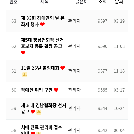
번호
제목
글쓴이
조회
날짜
제 33회 장애인의 날 문
63
관리자
9597
03-29
화제 행사
제5대 경남협회장 선거
62
후보자 등록 확정 공고
관리자
9590
11-08
11월 26일 볼링대회
61
관리자
9577
11-18
60
장애인 취업 구인
관리자
9565
03-17
제 5 대 경남협회장 선거
59
관리자
9544
10-24
공고
치매 진료 관리비 접수
58
관리자
9542
06-04
안내