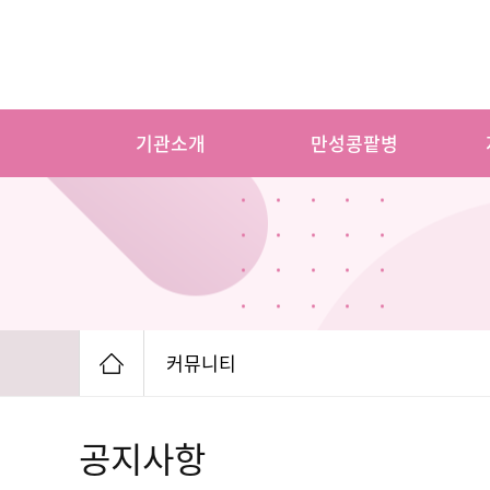
기관소개
만성콩팥병
커뮤니티
공지사항